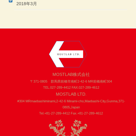
2018年3月
MOSTLAB株式会社
〒371-0805 群馬県前橋市南町2-42-6 MR前橋南町304
TEL.027-289-4412 FAX.027-289-4612
MOSTLAB LTD.
#304 MRmaebashiminami,2-42-6 Minami-cho,Maebashi-City,Gunma,371-
0805,Japan
Tel.+81-27-289-4412 Fax.+81-27-289-4612