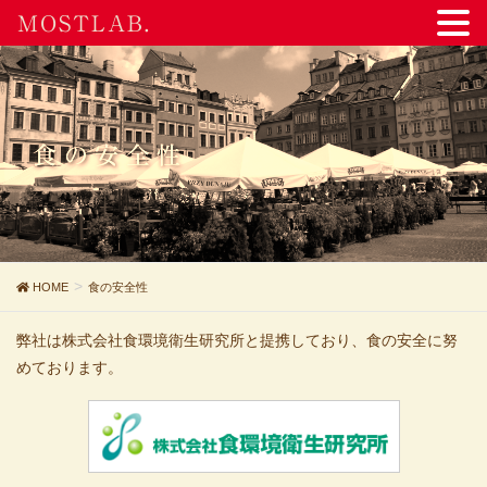
MOSTLAB.
食の安全性
HOME
食の安全性
弊社は
株式会社食環境衛生研究所
と提携しており、食の安全に努
めております。