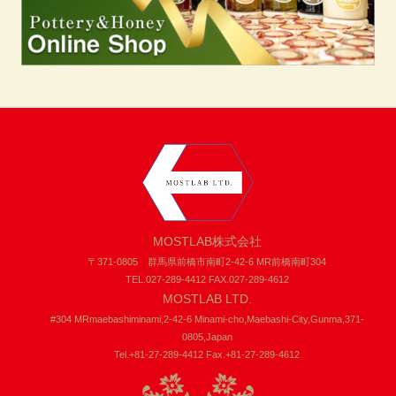
MOSTLAB株式会社
〒371-0805 群馬県前橋市南町2-42-6 MR前橋南町304
TEL.027-289-4412 FAX.027-289-4612
MOSTLAB LTD.
#304 MRmaebashiminami,2-42-6 Minami-cho,Maebashi-City,Gunma,371-
0805,Japan
Tel.+81-27-289-4412 Fax.+81-27-289-4612