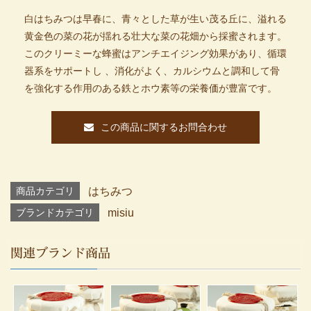
白はちみつは早春に、青々とした草が生い茂る丘に、溢れる
黄金色の菜の花が揺れる壮大な菜の花畑から採蜜されます。
このクリーミーな蜂蜜はアンチエイジング効果があり、循環
器系をサポートし 、消化がよく、カルシウムと調和して骨
を強化する作用のある鉄とホウ素等の栄養価が豊富です。
この商品に関するお問合わせ
商品カテゴリ
はちみつ
ブランドカテゴリ
misiu
関連ブランド商品