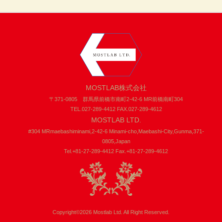
MOSTLAB株式会社
〒371-0805 群馬県前橋市南町2-42-6 MR前橋南町304
TEL.027-289-4412 FAX.027-289-4612
MOSTLAB LTD.
#304 MRmaebashiminami,2-42-6 Minami-cho,Maebashi-City,Gunma,371-
0805,Japan
Tel.+81-27-289-4412 Fax.+81-27-289-4612
Copyright©2026 Mostlab Ltd. All Right Reserved.