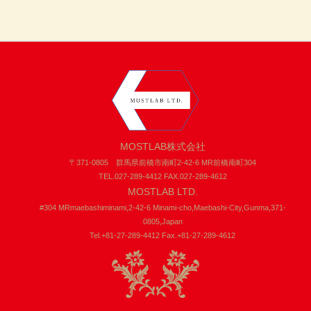
MOSTLAB株式会社
〒371-0805 群馬県前橋市南町2-42-6 MR前橋南町304
TEL.027-289-4412 FAX.027-289-4612
MOSTLAB LTD.
#304 MRmaebashiminami,2-42-6 Minami-cho,Maebashi-City,Gunma,371-
0805,Japan
Tel.+81-27-289-4412 Fax.+81-27-289-4612