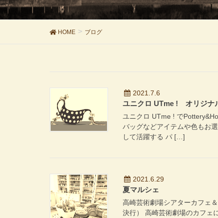
HOME
ブログ
2021.7.6
ユニクロ UTme ! オリ
ユニクロ UTme ! でPotte
バッグなどアイテムや色もお選
して活躍する パ […]
2021.6.29
夏マルシェ
高崎芸術劇場シアターカフェ＆レスト
決行） 高崎芸術劇場のカフェ