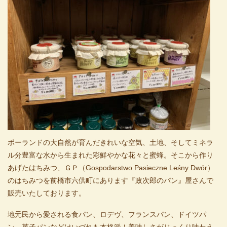
ポーランドの大自然が育んだきれいな空気、土地、そしてミネラ
ル分豊富な水から生まれた彩鮮やかな花々と蜜蜂。そこから作り
あげたはちみつ、ＧＰ（Gospodarstwo Pasieczne Leśny Dwór）
のはちみつを前橋市六供町にあります『政次郎のパン』屋さんで
販売いたしております。
地元民から愛される食パン、ロデヴ、フランスパン、ドイツパ
ン、菓子パンなどはいづれも本格派！美味しさがじっくり味わえ