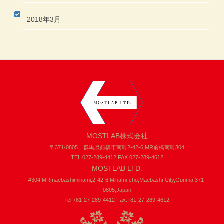
2018年3月
MOSTLAB株式会社
〒371-0805 群馬県前橋市南町2-42-6 MR前橋南町304
TEL.027-289-4412 FAX.027-289-4612
MOSTLAB LTD.
#304 MRmaebashiminami,2-42-6 Minami-cho,Maebashi-City,Gunma,371-
0805,Japan
Tel.+81-27-289-4412 Fax.+81-27-289-4612