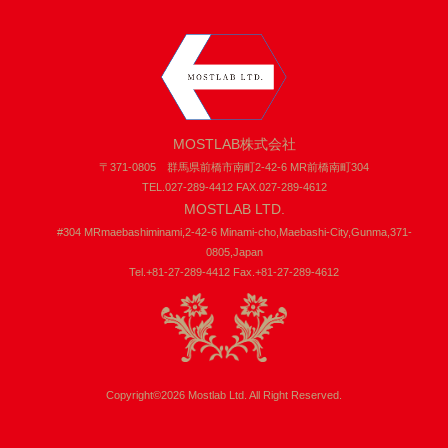
MOSTLAB株式会社
〒371-0805 群馬県前橋市南町2-42-6 MR前橋南町304
TEL.027-289-4412 FAX.027-289-4612
MOSTLAB LTD.
#304 MRmaebashiminami,2-42-6 Minami-cho,Maebashi-City,Gunma,371-
0805,Japan
Tel.+81-27-289-4412 Fax.+81-27-289-4612
Copyright©2026 Mostlab Ltd. All Right Reserved.