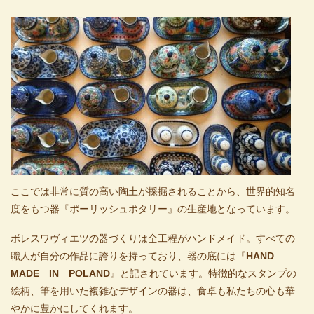
ここでは非常に質の高い陶土が採掘されることから、世界的知名
度をもつ器『ポーリッシュポタリー』の生産地となっています。
ボレスワヴィエツの器づくりは全工程がハンドメイド。すべての
職人が自分の作品に誇りを持っており、器の底には『
HAND
MADE IN POLAND
』と記されています。特徴的なスタンプの
絵柄、筆を用いた複雑なデザインの器は、食卓も私たちの心も華
やかに豊かにしてくれます。